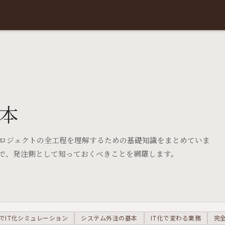
Architect
Prototypin
本
プロジェクトの全工程を理解するための基礎知識をまとめていま
で、発注側として知っておくべきことを網羅します。
でIT化シミュレーション
システム外注の基本
IT化で変わる業務
完