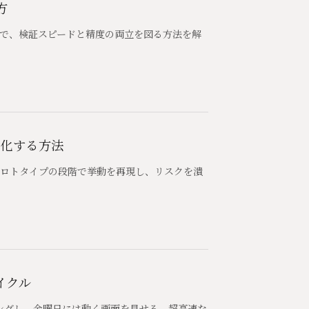
方
とで、検証スピードと精度の両立を図る方法を解
視化する方法
プロトタイプの段階で挙動を再現し、リスクを潰
イクル
ングし、金曜日には動く画面を見せる、超高速な