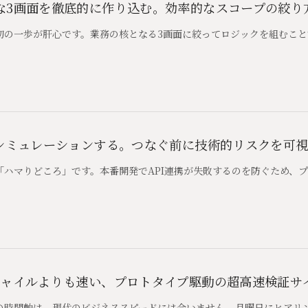
な3画面を徹底的に作り込む。効率的なスコープの絞り
初の一歩が肝心です。業務の核となる3画面に絞ってロジックを組むこ
をシミュレーションする。つなぐ前に技術的リスクを可
「ハマりどころ」です。本番開発でAPI連携が失敗するのを防ぐため、
ジャイルよりも速い、プロトタイプ駆動の超高速検証サ
の時間軸は、現代のビジネススピードには合いません。月曜日にヒアリ