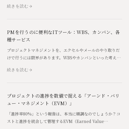
を管理し、意思決定を支える「プロジェクトの司令塔」です。
続きを読む
その役割を分かりやすく解説します。
PMを行うのに便利なITツール：WBS、カンバン、各
種サービス
プロジェクトマネジメントを、エクセルやメールのやり取りだ
けで行うには限界があります。WBSやカンバンといった考え方
と、それを支えるBacklogやRedmineなどのITツールを紹介
続きを読む
します。
プロジェクトの進捗を数値で捉える「アーンド・バリ
ュー・マネジメント（EVM）」
「進捗率80%」という報告は、本当に順調なのでしょうか？コ
ストと進捗を統合して管理するEVM（Earned Value
Management）の考え方と、中小企業の現場での活用方法に