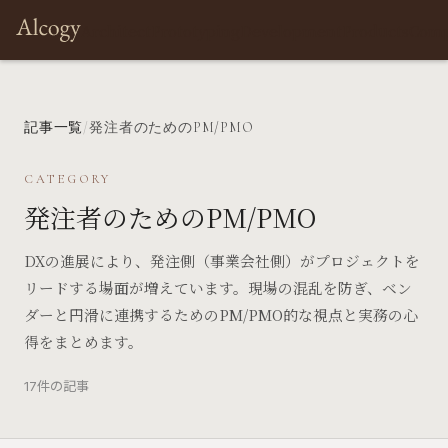
Architect
Prototyping
Development
Products
Com
記事一覧
/
発注者のためのPM/PMO
CATEGORY
発注者のためのPM/PMO
DXの進展により、発注側（事業会社側）がプロジェクトを
リードする場面が増えています。現場の混乱を防ぎ、ベン
ダーと円滑に連携するためのPM/PMO的な視点と実務の心
得をまとめます。
17件の記事