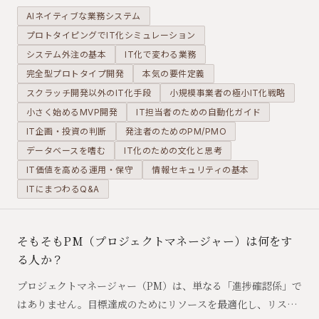
AIネイティブな業務システム
プロトタイピングでIT化シミュレーション
システム外注の基本
IT化で変わる業務
完全型プロトタイプ開発
本気の要件定義
スクラッチ開発以外のIT化手段
小規模事業者の極小IT化戦略
小さく始めるMVP開発
IT担当者のための自動化ガイド
IT企画・投資の判断
発注者のためのPM/PMO
データベースを嗜む
IT化のための文化と思考
IT価値を高める運用・保守
情報セキュリティの基本
ITにまつわるQ&A
そもそもPM（プロジェクトマネージャー）は何をす
る人か？
プロジェクトマネージャー（PM）は、単なる「進捗確認係」で
はありません。目標達成のためにリソースを最適化し、リスク