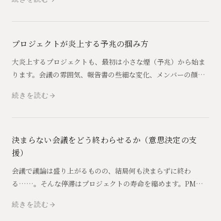
プロジェクトが炎上する予兆の掴み方
大炎上するプロジェクトも、最初は小さな煙（予兆）から始ま
ります。会議の雰囲気、報告書の些細な変化、メンバーの顔色
など、早期発見・早期治療のためにPMが目を光らせるべき「違
続きを読む
和感」の正体を明かします。
決まらない会議をどう終わらせるか（意思決定の支
援）
会議で議論は盛り上がるものの、結局何も決まらずに終わ
る……。そんな停滞はプロジェクトの寿命を縮めます。PMと
して、どのように論点を整理し、決断を促し、プロジェクトを
続きを読む
前に進めるべきかを解説します。