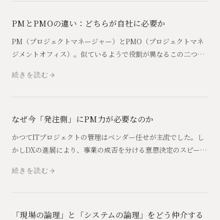
PMとPMOの違い：どちらが自社に必要か
PM（プロジェクトマネージャー）とPMO（プロジェクトマネ
ジメントオフィス）。似ているようで役割が異なるこの二つの
ポジションを整理し、自社のプロジェクト規模や体制に合わせ
続きを読む
てどちらを採用・配置すべきかを考えます。
なぜ今「発注側」にPM力が必要なのか
かつてITプロジェクトの管理はベンダー任せが主流でした。し
かしDXの進展により、事業の成否を分ける意思決定のスピード
を向上させるため、発注側自らがリーダーシップを発揮する
続きを読む
「発注側PM力」が不可欠になっています。
「現場の論理」と「システムの論理」をどう仲介する