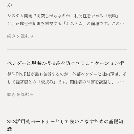
か
システム開発で衝突しがちなのが、利便性を求める「現場」
と、正確性や制限を重視する「システム」の論理です。この二
つの間に立ち、着地点を見つけるためのPMの思考法を解説しま
続きを読む
す。
ベンダーと現場の板挟みを防ぐコミュニケーション術
発注側のPMが最も苦労するのが、外部ベンダーと社内現場、そ
して経営層との「板挟み」です。関係者の利害を調整し、プロ
ジェクトを停滞させないためのコミュニケーションの極意を伝
続きを読む
えます。
SES活用術――パートナーとして使いこなすための基礎知
識