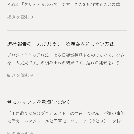
それが「クリティカルパス」です。ここを死守することの重要
性と、管理のコツを解説します。
続きを読む
進捗報告の「大丈夫です」を鵜呑みにしない方法
プロジェクトの遅れは、ある日突然発覚するのではなく、小さ
な「大丈夫です」の積み重ねの結果です。遅れの兆候をいち早
く察知し、現場の負担を増やさずに立て直すための進捗管理の
続きを読む
要諦を整理します。
常にバッファを意識しておく
「予定通りに進むプロジェクト」は存在しません。不測の事態
に備え、スケジュールと予算に「バッファ（ゆとり）」を持た
せることは、PMにとってサボりではなく必須の戦略です。
続きを読む