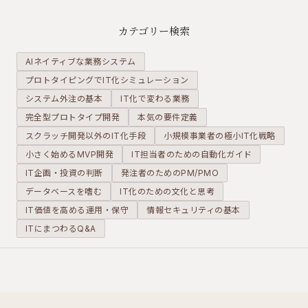
操作だけで
ャット・ビ
素認証）を
組み立てら
デオ会議・
設定するだ
カテゴリー検索
れるツール
ファイル共
けで、この
も増えてい
有・業務自
リスクを大
AIネイティブな業務システム
ます。オー
動化まで一
幅に下げら
プロトタイピングでIT化シミュレーション
プンソース
通りそろっ
れます。ほ
システム外注の基本
のLLMアプ
IT化で変わる業務
たプラット
とんどのク
リ開発プラ
フォームで
ラウドサー
完全型プロトタイプ開発
本気の要件定義
ットフォー
す。中小企
ビスで無料
スクラッチ開発以外のIT化手段
小規模事業者の極小IT化戦略
ム「Dify」
業から大企
で使える機
小さく始めるMVP開発
IT担当者のための自動化ガイド
を例に、ノ
業まで、オ
能です。
IT企画・投資の判断
発注者のためのPM/PMO
ーコードで
フィス業務
どこまでの
の基盤とし
データベースを嗜む
IT化のための文化と思考
AIエージェ
て広く使わ
IT価値を高める運用・保守
情報セキュリティの基本
ントが作れ
れていま
ITにまつわるQ&A
るのか、そ
す。
の範囲と限
界を紹介し
ます。