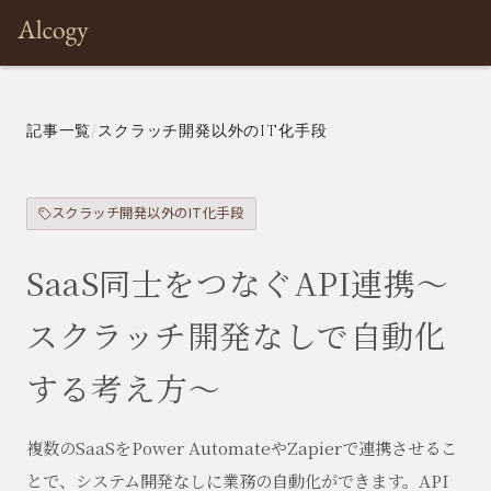
Architect
Prototyping
Development
Products
Com
記事一覧
/
スクラッチ開発以外のIT化手段
スクラッチ開発以外のIT化手段
SaaS同士をつなぐAPI連携〜
スクラッチ開発なしで自動化
する考え方〜
複数のSaaSをPower AutomateやZapierで連携させるこ
とで、システム開発なしに業務の自動化ができます。API