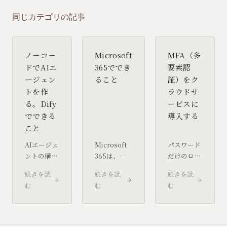
同じカテゴリの記事
ノーコー
Microsoft
MFA（多
ドでAIエ
365ででき
要素認
ージェン
ること
証）をク
トを作
ラウドサ
る。Dify
ービスに
でできる
導入する
こと
AIエージェ
Microsoft
パスワード
ントの構築
365は、
だけのログ
というと専
Word・
インは、漏
続きを読
続きを読
続きを読
門的なプロ
Excelとい
洩した瞬間
む
む
む
グラミング
ったOffice
に不正アク
が必要に思
アプリにと
セスを許し
われがちで
どまらず、
ます。
すが、画面
メール・チ
MFA（多要