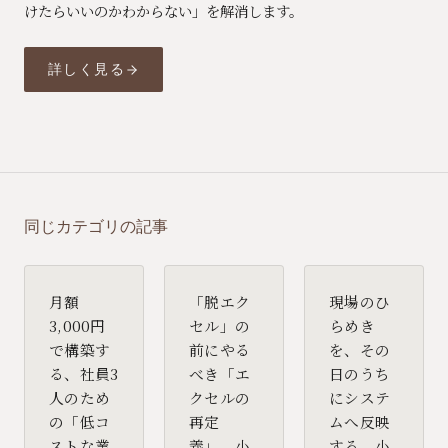
けたらいいのかわからない」を解消します。
詳しく見る
同じカテゴリの記事
月額
「脱エク
現場のひ
3,000円
セル」の
らめき
で構築す
前にやる
を、その
る、社員3
べき「エ
日のうち
人のため
クセルの
にシステ
の「低コ
再定
ムへ反映
ストな業
義」。小
する。小