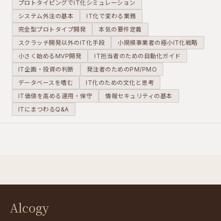
プロトタイピングでIT化シミュレーション
れるための
算」ではな
大手と渡り
システム外注の基本
「黄金の構
IT化で変わる業務
く「データ
合うための
成」を提案
ベース」と
最大の武器
完全型プロトタイプ開発
本気の要件定義
します。
して正しく
になりま
スクラッチ開発以外のIT化手段
小規模事業者の極小IT化戦略
扱うことが
す。
小さく始めるMVP開発
IT担当者のための自動化ガイド
条件です。
IT企画・投資の判断
発注者のためのPM/PMO
データベースを嗜む
IT化のための文化と思考
IT価値を高める運用・保守
情報セキュリティの基本
ITにまつわるQ&A
Alcogy