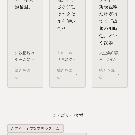
務基盤」
さな会社
規模組織
はエクセ
だけが持
ルを使い
てる「改
倒せ
善の即時
性」とい
う武器
少数精鋭の
世の中の
大企業が数
チームにと
「脱エクセ
ヶ月かける
って、情報
ル」という
システム改
続きを読
続きを読
続きを読
の同期スピ
言葉に惑わ
善を、小規
む
む
む
ードは生命
されてはい
模チームは
線です。少
けません。
数時間で完
人数だから
小規模事業
了できま
こそ、あえ
者にとっ
す。この
て高機能な
て、エクセ
「超高速な
SaaSを使い
ルは最強の
PDCAサイ
カテゴリー検索
倒し、大手
味方です。
クル」こそ
以上の機動
ただし、そ
が、少数精
AIネイティブな業務システム
力を手に入
れを「表計
鋭の組織が