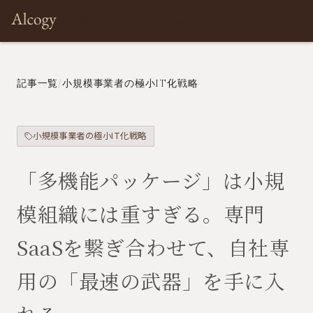
Architect
Prototyping
Development
Products
Com
記事一覧
/
小規模事業者の極小IT化戦略
小規模事業者の極小IT化戦略
「多機能パッケージ」は小規
模組織には重すぎる。専門
SaaSを繋ぎ合わせて、自社専
用の「最速の武器」を手に入