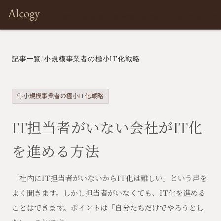
Architect
Prototyping
Development
Products
Com
記事一覧
/
小規模事業者の極小IT化戦略
小規模事業者の極小IT化戦略
IT担当者がいない会社がIT化
を進める方法
「社内にIT担当者がいないからIT化は難しい」という声を
よく聞きます。しかし担当者がいなくても、IT化を進める
ことはできます。ポイントは「自分たちだけでやろうとし