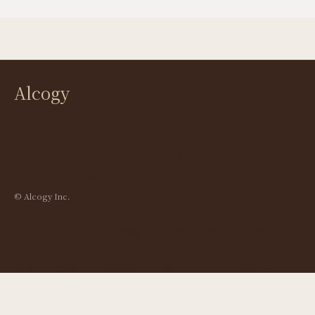
Alcogy
アルコジ株式会社
541-0047
大阪府大阪市中央区淡路町2-1-1 堺筋千島ビル701
TEL: 06-4708-5350
© Alcogy Inc.
SERVICES
ABOUT US
CONTACT
Other
ITアーキテクト
会社情報
お問い合わせ
DXガイド
プロトタイピング
サービス紹介
テックブログ
システム開発
プロダクト一覧
Github
技術パートナー