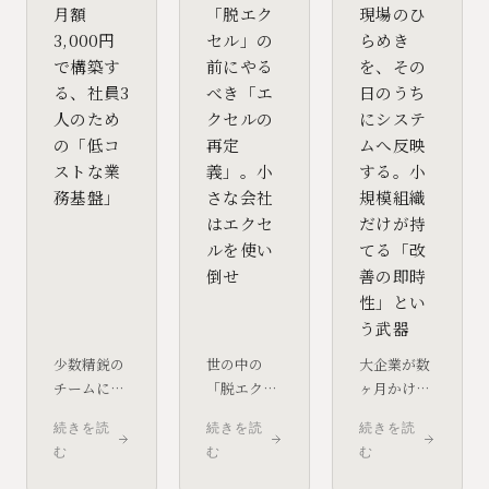
月額
「脱エク
現場のひ
3,000円
セル」の
らめき
で構築す
前にやる
を、その
る、社員3
べき「エ
日のうち
人のため
クセルの
にシステ
の「低コ
再定
ムへ反映
ストな業
義」。小
する。小
務基盤」
さな会社
規模組織
はエクセ
だけが持
ルを使い
てる「改
倒せ
善の即時
性」とい
う武器
少数精鋭の
世の中の
大企業が数
チームにと
「脱エクセ
ヶ月かける
って、情報
ル」という
システム改
続きを読
続きを読
続きを読
の同期スピ
言葉に惑わ
善を、小規
む
む
む
ードは生命
されてはい
模チームは
線です。少
けません。
数時間で完