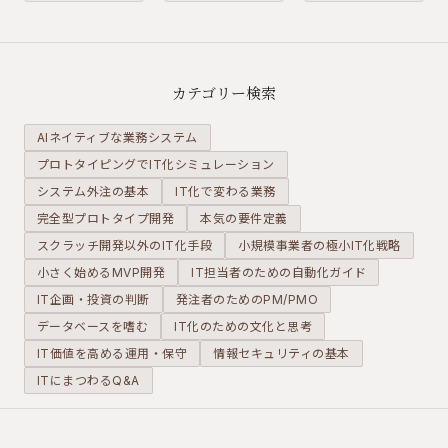
人数だから
小規模事業
了できま
こそ、あえ
者にとっ
す。この
て高機能な
て、エクセ
「超高速な
SaaSを使い
ルは最強の
PDCAサイ
カテゴリー検索
倒し、大手
味方です。
クル」こそ
以上の機動
ただし、そ
が、少数精
AIネイティブな業務システム
力を手に入
れを「表計
鋭の組織が
プロトタイピングでIT化シミュレーション
れるための
算」ではな
大手と渡り
システム外注の基本
「黄金の構
IT化で変わる業務
く「データ
合うための
成」を提案
ベース」と
最大の武器
完全型プロトタイプ開発
本気の要件定義
します。
して正しく
になりま
スクラッチ開発以外のIT化手段
小規模事業者の極小IT化戦略
扱うことが
す。
小さく始めるMVP開発
IT担当者のための自動化ガイド
条件です。
IT企画・投資の判断
発注者のためのPM/PMO
データベースを嗜む
IT化のための文化と思考
IT価値を高める運用・保守
情報セキュリティの基本
ITにまつわるQ&A