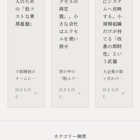
人のため
クセルの
にシステ
の「低コ
再定
ムへ反映
ストな業
義」。小
する。小
務基盤」
さな会社
規模組織
はエクセ
だけが持
ルを使い
てる「改
倒せ
善の即時
性」とい
う武器
少数精鋭の
世の中の
大企業が数
チームにと
「脱エクセ
ヶ月かける
って、情報
ル」という
システム改
続きを読
続きを読
続きを読
の同期スピ
言葉に惑わ
善を、小規
む
む
む
ードは生命
されてはい
模チームは
線です。少
けません。
数時間で完
人数だから
小規模事業
了できま
こそ、あえ
者にとっ
す。この
て高機能な
て、エクセ
「超高速な
SaaSを使い
ルは最強の
PDCAサイ
カテゴリー検索