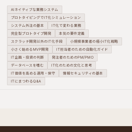
倒し、大手
味方です。
クル」こそ
以上の機動
ただし、そ
が、少数精
AIネイティブな業務システム
力を手に入
れを「表計
鋭の組織が
プロトタイピングでIT化シミュレーション
れるための
算」ではな
大手と渡り
システム外注の基本
「黄金の構
IT化で変わる業務
く「データ
合うための
成」を提案
ベース」と
最大の武器
完全型プロトタイプ開発
本気の要件定義
します。
して正しく
になりま
スクラッチ開発以外のIT化手段
小規模事業者の極小IT化戦略
扱うことが
す。
小さく始めるMVP開発
IT担当者のための自動化ガイド
条件です。
IT企画・投資の判断
発注者のためのPM/PMO
データベースを嗜む
IT化のための文化と思考
IT価値を高める運用・保守
情報セキュリティの基本
ITにまつわるQ&A