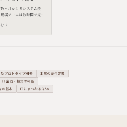
が数ヶ月かけるシステム改
小規模チームは数時間で完
す。この「超高速なPDCA
読む
ル」こそが、少数精鋭の組
手と渡り合うための最大の
なります。
全型プロトタイプ開発
本気の要件定義
IT企画・投資の判断
ィの基本
ITにまつわるQ&A