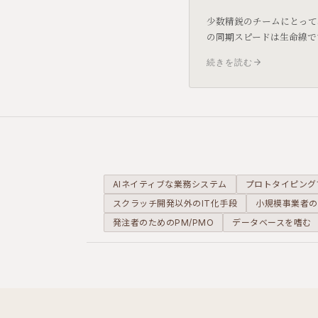
少数精鋭のチームにとって
の同期スピードは生命線で
数だからこそ、あえて高機
続きを読む
SaaSを使い倒し、大手以
力を手に入れるための「黄
成」を提案します。
AIネイティブな業務システム
プロトタイピング
スクラッチ開発以外のIT化手段
小規模事業者の
発注者のためのPM/PMO
データベースを嗜む