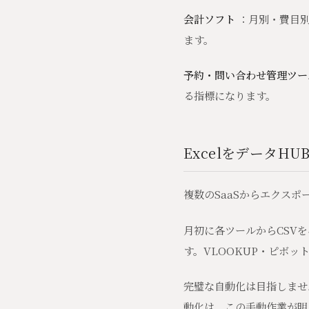
会計ソフト
：月別・費目別
ます。
予約・問い合わせ管理ツー
る指標になります。
ExcelをデータH
複数のSaaSからエクスポ
月初に各ツールからCSV
す。VLOOKUP・ピボ
完璧な自動化は目指しませ
動化は、この手動作業が明