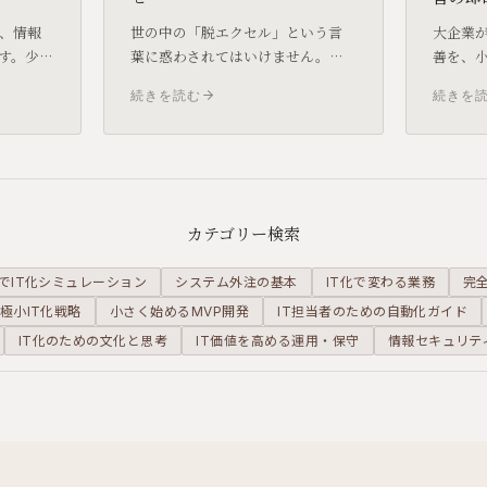
、情報
世の中の「脱エクセル」という言
大企業
す。少人
葉に惑わされてはいけません。小
善を、
能な
規模事業者にとって、エクセルは
了できま
続きを読む
続きを
上の機動
最強の味方です。ただし、それを
サイク
金の構
「表計算」ではなく「データベー
織が大
ス」として正しく扱うことが条件
武器に
です。
カテゴリー検索
でIT化シミュレーション
システム外注の基本
IT化で変わる業務
完
極小IT化戦略
小さく始めるMVP開発
IT担当者のための自動化ガイド
IT化のための文化と思考
IT価値を高める運用・保守
情報セキュリテ