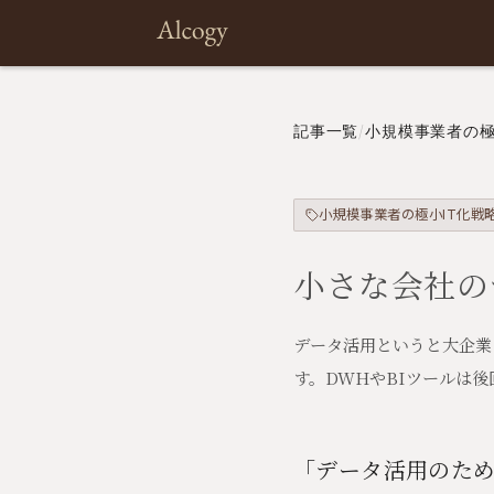
記事一覧
/
小規模事業者の極
小規模事業者の極小IT化戦
小さな会社のデ
データ活用というと大企業
す。DWHやBIツールは
「データ活用のた