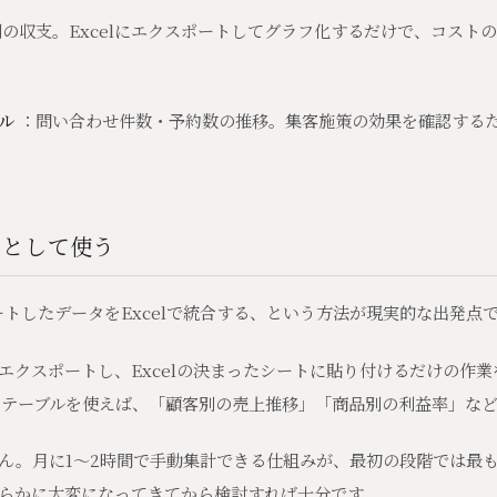
の収支。Excelにエクスポートしてグラフ化するだけで、コスト
ル
：問い合わせ件数・予約数の推移。集客施策の効果を確認する
UBとして使う
ートしたデータをExcelで統合する、という方法が現実的な出発点
をエクスポートし、Excelの決まったシートに貼り付けるだけの作
ットテーブルを使えば、「顧客別の売上推移」「商品別の利益率」な
ん。月に1〜2時間で手動集計できる仕組みが、最初の段階では最
らかに大変になってきてから検討すれば十分です。