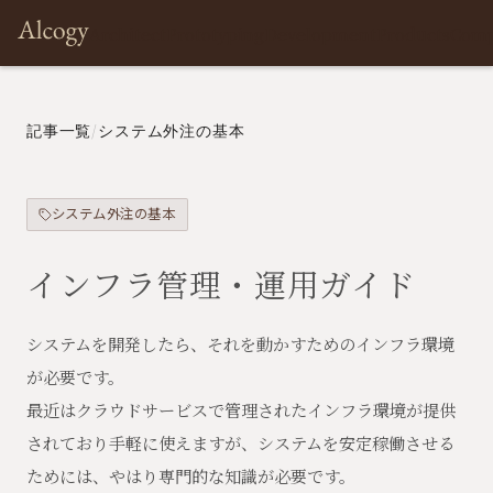
Architect
Prototyping
Development
Products
Com
記事一覧
/
システム外注の基本
システム外注の基本
インフラ管理・運用ガイド
システムを開発したら、それを動かすためのインフラ環境
が必要です。
最近はクラウドサービスで管理されたインフラ環境が提供
されており手軽に使えますが、システムを安定稼働させる
ためには、やはり専門的な知識が必要です。