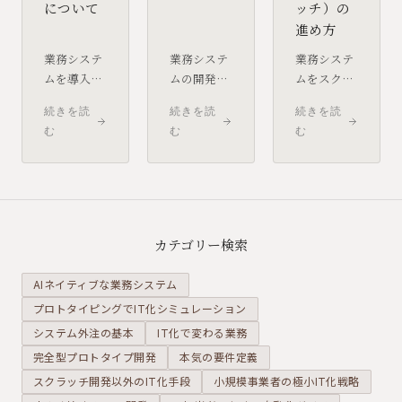
について
ッチ）の
進め方
業務システ
業務システ
業務システ
ムを導入す
ムの開発で
ムをスクラ
る際、オー
は、目的や
ッチ開発す
続きを読
続きを読
続きを読
ダーメイド
業務の特性
る場合、発
む
む
む
で開発する
に応じて最
注側には
以外にも、
適な開発方
「業務を理
いくつかの
式を選ぶこ
解し、目的
方法があり
とが重要で
を明確に
ます。無理
す。ウォー
し、適切な
に作ること
ターフォー
パートナー
カテゴリー検索
にこだわら
ルからアジ
と協力す
ず、規模や
ャイルま
る」役割が
AIネイティブな業務システム
仕様の曖昧
で、代表的
求められま
プロトタイピングでIT化シミュレーション
さに合わせ
な5つの方
す。開発の
システム外注の基本
て既製品や
IT化で変わる業務
式を発注側
各フェーズ
カスタマイ
の視点で解
で何をすべ
完全型プロトタイプ開発
本気の要件定義
ズも選択の
説します。
きかを整理
スクラッチ開発以外のIT化手段
小規模事業者の極小IT化戦略
１つです。
します。