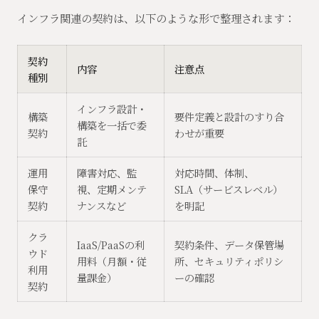
インフラ関連の契約は、以下のような形で整理されます：
契約
内容
注意点
種別
インフラ設計・
構築
要件定義と設計のすり合
構築を一括で委
契約
わせが重要
託
運用
障害対応、監
対応時間、体制、
保守
視、定期メンテ
SLA（サービスレベル）
契約
ナンスなど
を明記
クラ
IaaS/PaaSの利
契約条件、データ保管場
ウド
用料（月額・従
所、セキュリティポリシ
利用
量課金）
ーの確認
契約