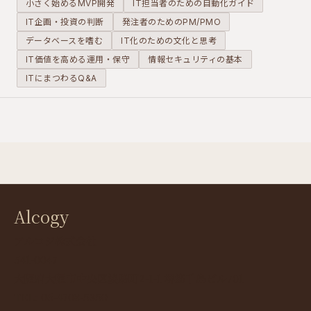
小さく始めるMVP開発
IT担当者のための自動化ガイド
IT企画・投資の判断
発注者のためのPM/PMO
データベースを嗜む
IT化のための文化と思考
IT価値を高める運用・保守
情報セキュリティの基本
ITにまつわるQ&A
Alcogy
アルコジ株式会社
541-0047
大阪府大阪市中央区淡路町2-1-1 堺筋千島ビル701
TEL: 06-4708-5350