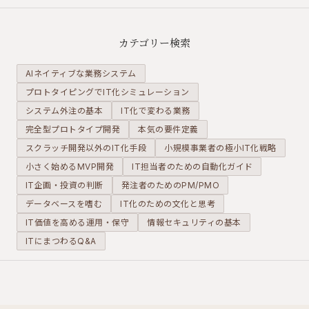
とが重要で
を明確に
の認識共有
す。ウォー
し、適切な
だけでな
ターフォー
パートナー
く、不要な
カテゴリー検索
ルからアジ
と協力す
機能による
ャイルま
る」役割が
コスト増加
AIネイティブな業務システム
で、代表的
求められま
を防ぐため
プロトタイピングでIT化シミュレーション
な5つの方
す。開発の
にも重要な
システム外注の基本
式を発注側
IT化で変わる業務
各フェーズ
工程です。
の視点で解
で何をすべ
完全型プロトタイプ開発
本気の要件定義
説します。
きかを整理
スクラッチ開発以外のIT化手段
小規模事業者の極小IT化戦略
します。
小さく始めるMVP開発
IT担当者のための自動化ガイド
IT企画・投資の判断
発注者のためのPM/PMO
データベースを嗜む
IT化のための文化と思考
IT価値を高める運用・保守
情報セキュリティの基本
ITにまつわるQ&A