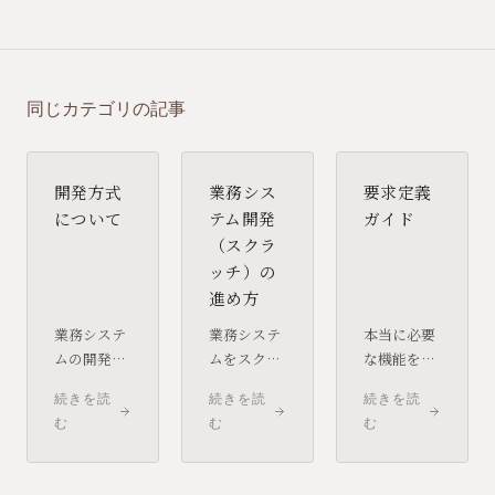
同じカテゴリの記事
開発方式
業務シス
要求定義
について
テム開発
ガイド
（スクラ
ッチ）の
進め方
業務システ
業務システ
本当に必要
ムの開発で
ムをスクラ
な機能を見
は、目的や
ッチ開発す
極めるため
続きを読
続きを読
続きを読
業務の特性
る場合、発
に、要求定
む
む
む
に応じて最
注側には
義を作成し
適な開発方
「業務を理
ましょう。
式を選ぶこ
解し、目的
開発会社と