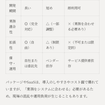
開発
長い
短め
即利用可
期間
業務
◎（完全
△（一部
×（業務を合わせ
適合
対応）
調整）
る必要あり）
性
拡張
◎（自
△（制限
×（不可または限
性
由）
あり）
定的）
保
自社また
ベンダー
サービス提供者依
守・
は委託先
依存
存
運用
パッケージやSaaSは、導入のしやすさやコスト面で優れて
いますが、「業務をシステムに合わせる」必要があるた
め、現場の混乱や運用負荷が生じることもあります。