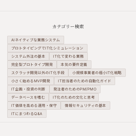
弊させま
招きます。
ェクトを迷
す。追加費
組織図に基
走させま
用のトラブ
づいたシン
す。認証や
ルを防ぐた
プルな権限
同期頻度な
カテゴリー検索
めに、要件
モデルを、
ど、事前に
定義書に
要件定義の
握っておく
AIネイティブな業務システム
「やらない
段階で固め
べき「連携
プロトタイピングでIT化シミュレーション
こと」を記
る方法。
要件」のチ
システム外注の基本
す重要性。
IT化で変わる業務
ェックポイ
ント。
完全型プロトタイプ開発
本気の要件定義
スクラッチ開発以外のIT化手段
小規模事業者の極小IT化戦略
小さく始めるMVP開発
IT担当者のための自動化ガイド
IT企画・投資の判断
発注者のためのPM/PMO
データベースを嗜む
IT化のための文化と思考
IT価値を高める運用・保守
情報セキュリティの基本
ITにまつわるQ&A