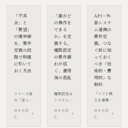
「不具
「誰がど
API・外
合」と
の操作を
部システ
「要望」
できる
ム連携の
の境界線
か」を定
要件定
を、要件
義する。
義。つな
定義の段
権限設定
ぐ前に知
階で明確
の要件漏
っておく
に引いて
れが招
べき「技
おく方法
く、運用
術的・費
後の混乱
用的」な
制約
リリース後
権限設定は
「ソフト同
の「言った
システムの
士を連携さ
言わない」
土台です。
せれば便
続きを読
続きを読
続きを読
は、発注者
開発後半の
利」という
む
む
む
とベンダー
変更は多額
安易な期待
の双方を疲
の改修費を
が、プロジ