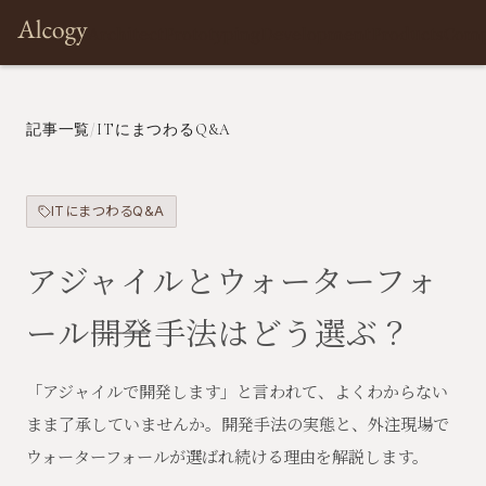
Architect
Prototyping
Development
Products
Com
記事一覧
/
ITにまつわるQ&A
ITにまつわるQ&A
アジャイルとウォーターフォ
ール――開発手法はどう選ぶ？
「アジャイルで開発します」と言われて、よくわからない
まま了承していませんか。開発手法の実態と、外注現場で
ウォーターフォールが選ばれ続ける理由を解説します。