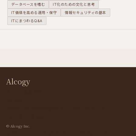
データベースを嗜む
IT化のための文化と思考
IT価値を高める運用・保守
情報セキュリティの基本
ITにまつわるQ&A
Alcogy
アルコジ株式会社
541-0047
大阪府大阪市中央区淡路町2-1-1 堺筋千島ビル701
TEL: 06-4708-5350
© Alcogy Inc.
SERVICES
ABOUT US
CONTACT
Other