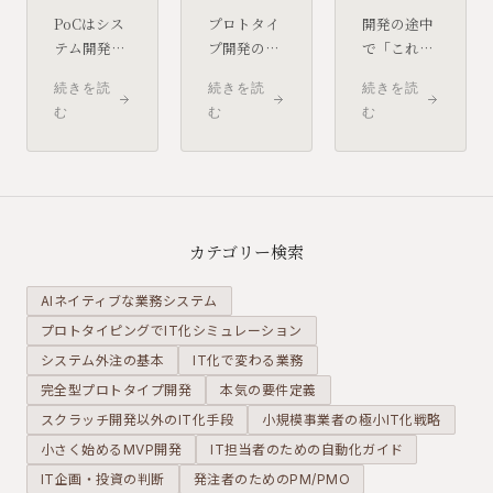
PoCはシス
プロトタイ
開発の途中
テム開発の
プ開発の有
で「これは
成否に直結
効性は広く
仕様変更な
続きを読
続きを読
続きを読
する検証プ
認められて
ので追加費
む
む
む
ロセスで
いるにもか
用が発生し
す。なぜ多
かわらず、
ます」と言
くの現場で
実際の発注
われ、困惑
実施されて
現場ではま
した経験を
いないの
だ少数派で
持つ発注者
か、そして
す。普及し
は少なくあ
カテゴリー検索
どのプロジ
ない理由
りません。
ェクトに必
を、発注
追加請求が
AIネイティブな業務システム
要なのかを
者・開発会
正当かどう
プロトタイピングでIT化シミュレーション
整理しま
社・商慣習
かの判断基
システム外注の基本
す。
IT化で変わる業務
の3つの側
準と、あら
面から整理
かじめ備え
完全型プロトタイプ開発
本気の要件定義
します。
ておくバッ
スクラッチ開発以外のIT化手段
小規模事業者の極小IT化戦略
ファの考え
小さく始めるMVP開発
IT担当者のための自動化ガイド
方を整理し
IT企画・投資の判断
発注者のためのPM/PMO
ます。