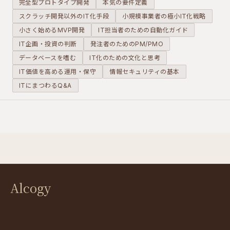
ませる。そ
やすくなり
ついて解説
完全型プロトタイプ開発
本気の要件定義
の結果が
ます。良か
します。
スクラッチ開発以外のIT化手段
小規模事業者の極小IT化戦略
「プロトタ
れと思って
小さく始めるMVP開発
IT担当者のための自動化ガイド
イプは机上
積み上げた
IT企画・投資の判断
発注者のためのPM/PMO
の空論に過
機能が、開
ぎない」と
発を迷走さ
データベースを嗜む
IT化のための文化と思考
いう誤った
せる原因に
IT価値を高める運用・保守
情報セキュリティの基本
評価を生み
なります。
ITにまつわるQ&A
出していま
す。
Alcogy
アルコジ株式会社
541-0047