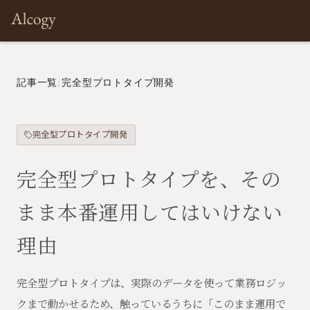
Architect
Prototyping
Development
Products
Com
記事一覧
/
完全型プロトタイプ開発
完全型プロトタイプ開発
完全型プロトタイプを、その
まま本番運用してはいけない
理由
完全型プロトタイプは、実際のデータを使って業務ロジッ
クまで動かせるため、触っているうちに「このまま運用で