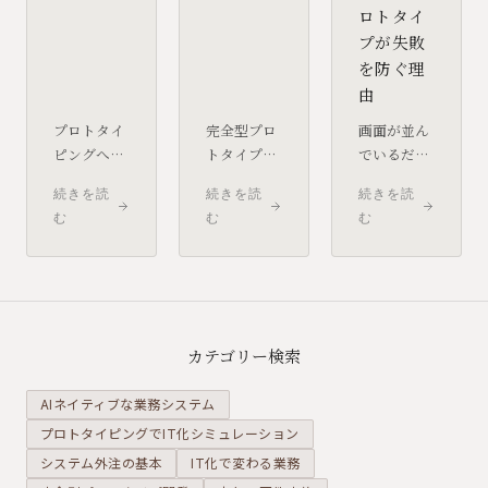
ロトタイ
プが失敗
を防ぐ理
由
プロトタイ
完全型プロ
画面が並ん
ピングへの
トタイプは
でいるだけ
評価が低い
要件定義の
の「動く
続きを読
続きを読
続きを読
現場の多く
精度を大き
風」のプロ
む
む
む
は、実は
く高めま
トタイプで
「中途半端
す。しかし
は、本質的
なプロトタ
その反面、
な課題は見
イピング」
「あれも欲
えません。
を経験して
しい」「こ
ロジックま
います。コ
れも試した
で作り込む
カテゴリー検索
スト削減の
い」という
「完全型」
ためにプロ
要望が一気
だからこそ
AIネイティブな業務システム
セスを省略
に膨らむ
防げる、デ
プロトタイピングでIT化シミュレーション
し、検証を
「要件爆
ータと業務
システム外注の基本
形式的に済
IT化で変わる業務
発」が起き
の不整合に