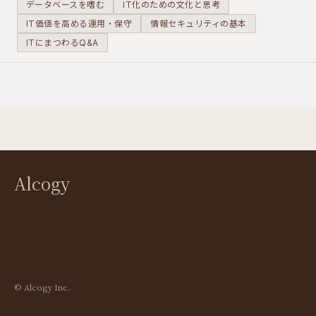
ます。
ぎない」と
発を迷走さ
データベースを嗜む
IT化のための文化と思考
いう誤った
せる原因に
IT価値を高める運用・保守
情報セキュリティの基本
評価を生み
なります。
ITにまつわるQ&A
出していま
す。
Alcogy
アルコジ株式会社
541-0047
大阪府大阪市中央区淡路町2-1-1 堺筋千島ビル701
TEL: 06-4708-5350
© Alcogy Inc.
SERVICES
ABOUT US
CONTACT
Other