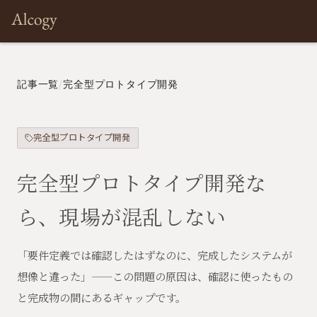
Architect
Prototyping
Development
Products
Com
記事一覧
/
完全型プロトタイプ開発
完全型プロトタイプ開発
完全型プロトタイプ開発な
ら、現場が混乱しない
「要件定義では確認したはずなのに、完成したシステムが
想像と違った」——この問題の原因は、確認に使ったもの
と完成物の間にあるギャップです。