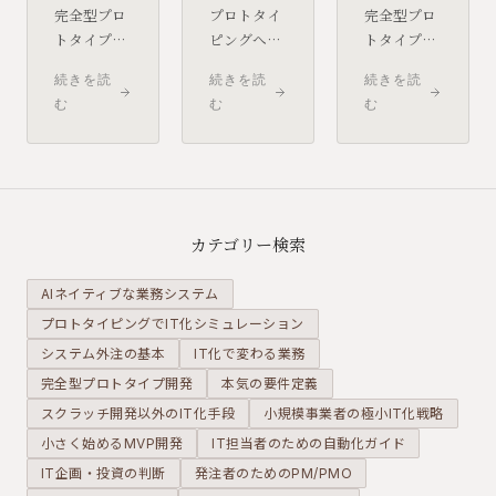
完全型プロ
プロトタイ
完全型プロ
トタイプは
ピングへの
トタイプは
「このまま
評価が低い
要件定義の
続きを読
続きを読
続きを読
使えそう」
現場の多く
精度を大き
む
む
む
と思えるほ
は、実は
く高めま
ど精度が高
「中途半端
す。しかし
くなりま
なプロトタ
その反面、
す。しかし
イピング」
「あれも欲
本番運用に
を経験して
しい」「こ
必要な要件
います。コ
れも試した
カテゴリー検索
は、もとも
スト削減の
い」という
とプロトタ
ためにプロ
要望が一気
AIネイティブな業務システム
イプの目的
セスを省略
に膨らむ
プロトタイピングでIT化シミュレーション
に含まれて
し、検証を
「要件爆
システム外注の基本
いません。
IT化で変わる業務
形式的に済
発」が起き
近道に見え
ませる。そ
やすくなり
完全型プロトタイプ開発
本気の要件定義
て、実は大
の結果が
ます。良か
スクラッチ開発以外のIT化手段
小規模事業者の極小IT化戦略
きなリスク
「プロトタ
れと思って
小さく始めるMVP開発
IT担当者のための自動化ガイド
を抱え込む
イプは机上
積み上げた
IT企画・投資の判断
発注者のためのPM/PMO
選択になり
の空論に過
機能が、開