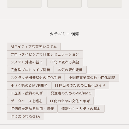
ど精度が高
「中途半端
す。しかし
くなりま
なプロトタ
その反面、
す。しかし
イピング」
「あれも欲
本番運用に
を経験して
しい」「こ
必要な要件
います。コ
れも試した
カテゴリー検索
は、もとも
スト削減の
い」という
とプロトタ
ためにプロ
要望が一気
AIネイティブな業務システム
イプの目的
セスを省略
に膨らむ
プロトタイピングでIT化シミュレーション
に含まれて
し、検証を
「要件爆
システム外注の基本
いません。
IT化で変わる業務
形式的に済
発」が起き
近道に見え
ませる。そ
やすくなり
完全型プロトタイプ開発
本気の要件定義
て、実は大
の結果が
ます。良か
スクラッチ開発以外のIT化手段
小規模事業者の極小IT化戦略
きなリスク
「プロトタ
れと思って
小さく始めるMVP開発
IT担当者のための自動化ガイド
を抱え込む
イプは机上
積み上げた
IT企画・投資の判断
発注者のためのPM/PMO
選択になり
の空論に過
機能が、開
ます。
ぎない」と
発を迷走さ
データベースを嗜む
IT化のための文化と思考
いう誤った
せる原因に
IT価値を高める運用・保守
情報セキュリティの基本
評価を生み
なります。
ITにまつわるQ&A
出していま
す。