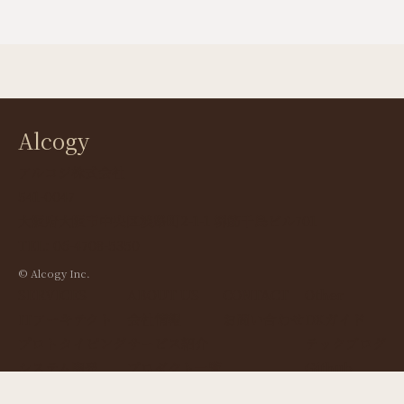
Alcogy
アルコジ株式会社
541-0047
大阪府大阪市中央区淡路町2-1-1 堺筋千島ビル701
TEL: 06-4708-5350
© Alcogy Inc.
SERVICES
ABOUT US
CONTACT
Other
ITアーキテクト
会社情報
お問い合わせ
DXガイド
プロトタイピング
サービス紹介
テックブログ
システム開発
プロダクト一覧
Github
技術パートナー