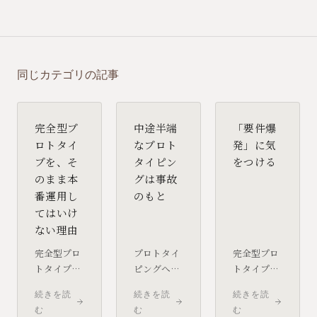
同じカテゴリの記事
完全型プ
中途半端
「要件爆
ロトタイ
なプロト
発」に気
プを、そ
タイピン
をつける
のまま本
グは事故
番運用し
のもと
てはいけ
ない理由
完全型プロ
プロトタイ
完全型プロ
トタイプは
ピングへの
トタイプは
「このまま
評価が低い
要件定義の
続きを読
続きを読
続きを読
使えそう」
現場の多く
精度を大き
む
む
む
と思えるほ
は、実は
く高めま