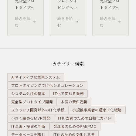
完全型プロ
プロトタイ
完全型プロ
トタイプは
ピングへの
トタイプは
「このまま
評価が低い
要件定義の
続きを読
続きを読
続きを読
使えそう」
現場の多く
精度を大き
む
む
む
と思えるほ
は、実は
く高めま
ど精度が高
「中途半端
す。しかし
くなりま
なプロトタ
その反面、
す。しかし
イピング」
「あれも欲
本番運用に
を経験して
しい」「こ
必要な要件
います。コ
れも試した
カテゴリー検索
は、もとも
スト削減の
い」という
とプロトタ
ためにプロ
要望が一気
AIネイティブな業務システム
イプの目的
セスを省略
に膨らむ
プロトタイピングでIT化シミュレーション
に含まれて
し、検証を
「要件爆
システム外注の基本
いません。
IT化で変わる業務
形式的に済
発」が起き
近道に見え
ませる。そ
やすくなり
完全型プロトタイプ開発
本気の要件定義
て、実は大
の結果が
ます。良か
スクラッチ開発以外のIT化手段
小規模事業者の極小IT化戦略
きなリスク
「プロトタ
れと思って
小さく始めるMVP開発
IT担当者のための自動化ガイド
を抱え込む
イプは机上
積み上げた
IT企画・投資の判断
発注者のためのPM/PMO
選択になり
の空論に過
機能が、開
ます。
ぎない」と
発を迷走さ
データベースを嗜む
IT化のための文化と思考