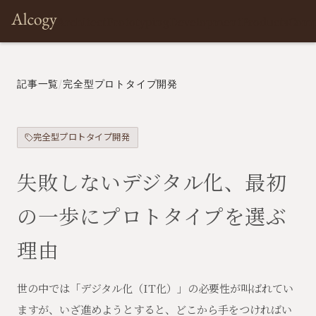
Architect
Prototyping
Development
Products
Com
記事一覧
/
完全型プロトタイプ開発
完全型プロトタイプ開発
失敗しないデジタル化、最初
の一歩にプロトタイプを選ぶ
理由
世の中では「デジタル化（IT化）」の必要性が叫ばれてい
ますが、いざ進めようとすると、どこから手をつければい