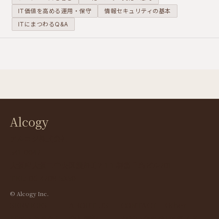
いう誤った
せる原因に
IT価値を高める運用・保守
情報セキュリティの基本
評価を生み
なります。
ITにまつわるQ&A
出していま
す。
Alcogy
アルコジ株式会社
541-0047
大阪府大阪市中央区淡路町2-1-1 堺筋千島ビル701
TEL: 06-4708-5350
© Alcogy Inc.
SERVICES
ABOUT US
CONTACT
Other
ITアーキテクト
会社情報
お問い合わせ
DXガイド