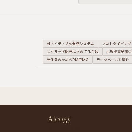
直結します。機能だけのP
らせないための考え方を整
す。
AIネイティブな業務システム
プロトタイピング
スクラッチ開発以外のIT化手段
小規模事業者の
発注者のためのPM/PMO
データベースを嗜む
Alcogy
アルコジ株式会社