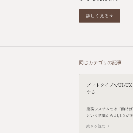
詳しく見る
同じカテゴリの記事
プロトタイプでUI/U
する
業務システムでは「動けば
という意識からUI/UXが
なりがちです。しかし毎日
続きを読む
テムの使いやすさは、業務