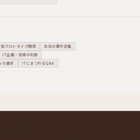
ことを整理します。
全型プロトタイプ開発
本気の要件定義
IT企画・投資の判断
ィの基本
ITにまつわるQ&A
CONTACT
Other
お問い合わせ
DXガイド
テックブログ