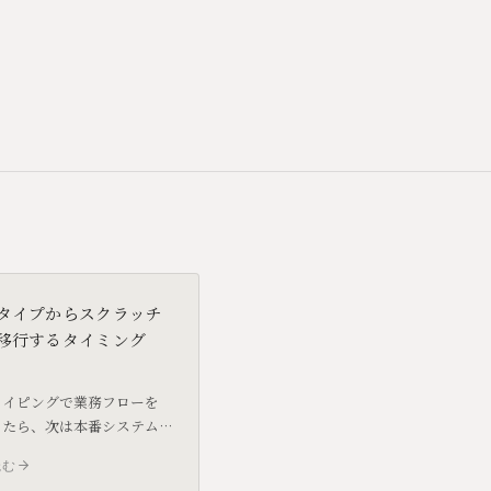
タイプからスクラッチ
移行するタイミング
タイピングで業務フローを
きたら、次は本番システム
です。移行のタイミングと、
読む
ッチ開発に向けて整えてお