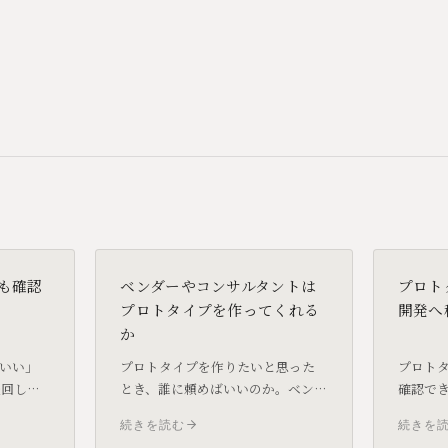
Xも確認
ベンダーやコンサルタントは
プロト
プロトタイプを作ってくれる
開発へ
か
いい」
プロトタイプを作りたいと思った
プロト
後回しに
とき、誰に頼めばいいのか。ベンダ
確認で
使うシス
ー（受託開発会社）とコンサルタ
の開発
続きを読む
続きを
効率に
ントに依頼した場合の実態を整理
スクラ