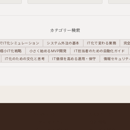
oCで終わ
します。
くべき
理しま
カテゴリー検索
でIT化シミュレーション
システム外注の基本
IT化で変わる業務
完
極小IT化戦略
小さく始めるMVP開発
IT担当者のための自動化ガイド
IT化のための文化と思考
IT価値を高める運用・保守
情報セキュリテ
SERVICES
ABOUT US
ITアーキテクト
会社情報
プロトタイピング
サービス紹介