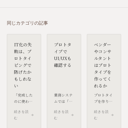
同じカテゴリの記事
IT化の失
プロトタ
ベンダー
敗は、プ
イプで
やコンサ
ロトタイ
UI/UXも
ルタント
ピングで
確認する
はプロト
防げたか
タイプを
もしれな
作ってく
い
れるか
「完成した
業務システ
プロトタイ
のに使われ
ムでは「動
プを作りた
ない」「仕
けばいい」
いと思った
続きを読
続きを読
続きを読
様が全然違
という意識
とき、誰に
む
む
む
った」「機
からUI/UX
頼めばいい
能が多すぎ
が後回しに
のか。ベン