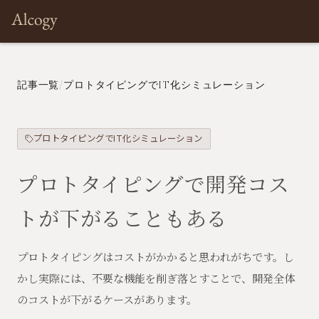
Architect
Prototyping
Development
Products
Com
記事一覧
/
プロトタイピングでIT化シミュレーション
プロトタイピングでIT化シミュレーション
プロトタイピングで開発コス
トが下がることもある
プロトタイピングはコストがかかると思われがちです。し
かし実際には、不要な機能を削ぎ落とすことで、開発全体
のコストが下がるケースがあります。