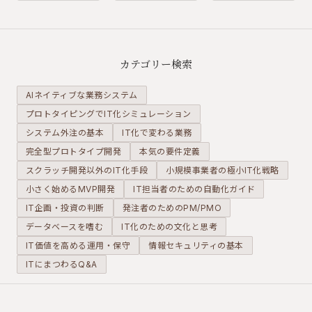
て現場が混
なりがちで
ダー（受託
乱」——よ
す。しかし
開発会社）
くあるIT化
毎日使うシ
とコンサル
の失敗に
ステムの使
タントに依
カテゴリー検索
は、共通し
いやすさ
頼した場合
たパターン
は、業務効
の実態を整
AIネイティブな業務システム
がありま
率に直結し
理します。
プロトタイピングでIT化シミュレーション
す。多く
ます。機能
システム外注の基本
は、開発前
IT化で変わる業務
だけのPoC
の確認で防
で終わらせ
完全型プロトタイプ開発
本気の要件定義
げたもので
ないための
スクラッチ開発以外のIT化手段
小規模事業者の極小IT化戦略
す。
考え方を整
小さく始めるMVP開発
IT担当者のための自動化ガイド
理します。
IT企画・投資の判断
発注者のためのPM/PMO
データベースを嗜む
IT化のための文化と思考
IT価値を高める運用・保守
情報セキュリティの基本
ITにまつわるQ&A