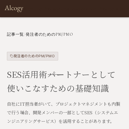
Architect
Prototyping
Development
Products
Com
記事一覧
/
発注者のためのPM/PMO
発注者のためのPM/PMO
SES活用術――パートナーとして
使いこなすための基礎知識
自社にIT担当者がいて、プロジェクトマネジメントも内製
で行う場合、開発メンバーの一部としてSES（システムエ
ンジニアリングサービス）を活用することがあります。