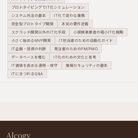
を最適化
ンといっ
の活用方法につ
プロトタイピングでIT化シミュレーション
し、リス
た考え方
いて解説しま
システム外注の基本
クを管理
IT化で変わる業務
と、それ
す。
し、意思
を支える
完全型プロトタイプ開発
本気の要件定義
決定を支
Backlog
スクラッチ開発以外のIT化手段
小規模事業者の極小IT化戦略
える「プ
や
小さく始めるMVP開発
IT担当者のための自動化ガイド
ロジェク
Redmine
IT企画・投資の判断
発注者のためのPM/PMO
トの司令
などのIT
塔」で
ツールを
データベースを嗜む
IT化のための文化と思考
す。その
紹介しま
IT価値を高める運用・保守
情報セキュリティの基本
役割を分
す。
ITにまつわるQ&A
かりやす
く解説し
ます。
Alcogy