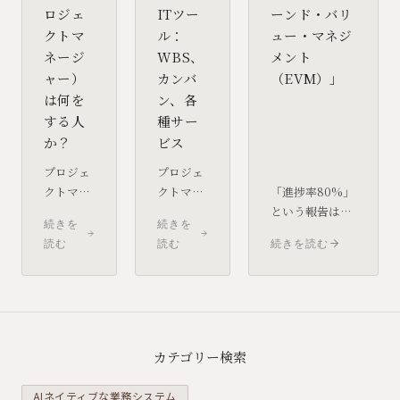
ロジェ
ITツー
ーンド・バリ
クトマ
ル：
ュー・マネジ
ネージ
WBS、
メント
ャー）
カンバ
（EVM）」
は何を
ン、各
する人
種サー
か？
ビス
プロジェ
プロジェ
クトマネ
クトマネ
「進捗率80%」
ージャー
ジメント
という報告は、
続きを
続きを
（PM）
を、エク
本当に順調なの
読む
読む
続きを読む
は、単な
セルやメ
でしょうか？コ
る「進捗
ールのや
ストと進捗を統
確認係」
り取りだ
合して管理する
ではあり
けで行う
EVM（Earned
ません。
には限界
Value
目標達成
がありま
Management）
カテゴリー検索
のために
す。WBS
の考え方と、中
リソース
やカンバ
小企業の現場で
AIネイティブな業務システム