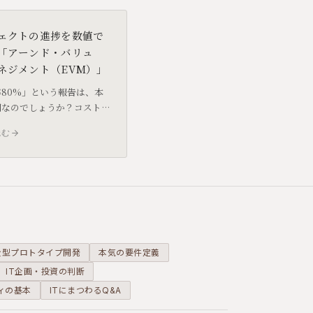
ェクトの進捗を数値で
「アーンド・バリュ
ネジメント（EVM）」
80%」という報告は、本
調なのでしょうか？コスト
を統合して管理する
読む
rned Value
gement）の考え方と、中小
現場での活用方法について
ます。
全型プロトタイプ開発
本気の要件定義
IT企画・投資の判断
ィの基本
ITにまつわるQ&A