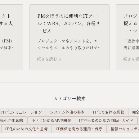
ェクト
PMを行うのに便利なITツー
プロジ
する人
ル：WBS、カンバン、各種サ
捉える
ービス
ー・マ
（PM）
プロジェクトマネジメントを、エ
「進捗率
ではあ
クセルやメールのやり取りだけで
当に順
にリソ
行うには限界があります。WBSや
と進捗
続きを読む
続きを
管理
カンバンといった考え方と、それ
EVM（Ea
ロジェ
を支えるBacklogやRedmineなど
Mana
役割を分
のITツールを紹介します。
企業の
解説し
カテゴリー検索
でIT化シミュレーション
システム外注の基本
IT化で変わる業務
完
極小IT化戦略
小さく始めるMVP開発
IT担当者のための自動化ガイド
IT化のための文化と思考
IT価値を高める運用・保守
情報セキュリテ