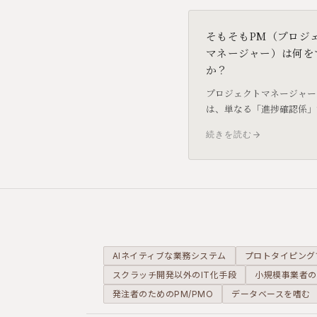
そもそもPM（プロジ
マネージャー）は何を
か？
プロジェクトマネージャー
は、単なる「進捗確認係」
りません。目標達成のため
続きを読む
ースを最適化し、リスクを
し、意思決定を支える「プ
クトの司令塔」です。その
かりやすく解説します。
AIネイティブな業務システム
プロトタイピング
スクラッチ開発以外のIT化手段
小規模事業者の
発注者のためのPM/PMO
データベースを嗜む