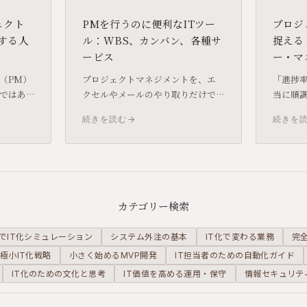
ェクト
PMを行うのに便利なITツー
プロジ
する人
ル：WBS、カンバン、各種サ
捉える
ービス
ー・マ
（PM）
プロジェクトマネジメントを、エ
「進捗率
ではあ
クセルやメールのやり取りだけで
当に順
にリソ
行うには限界があります。WBSや
と進捗
続きを読む
続きを
管理
カンバンといった考え方と、それ
EVM（Ea
ロジェ
を支えるBacklogやRedmineなど
Mana
役割を分
のITツールを紹介します。
企業の
解説し
カテゴリー検索
でIT化シミュレーション
システム外注の基本
IT化で変わる業務
完
極小IT化戦略
小さく始めるMVP開発
IT担当者のための自動化ガイド
IT化のための文化と思考
IT価値を高める運用・保守
情報セキュリテ