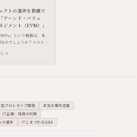
ェクトの進捗を数値で
「アーンド・バリュ
ネジメント（EVM）」
80%」という報告は、本
調なのでしょうか？コスト
を統合して管理する
読む
rned Value
gement）の考え方と、中小
現場での活用方法について
ます。
全型プロトタイプ開発
本気の要件定義
IT企画・投資の判断
ィの基本
ITにまつわるQ&A