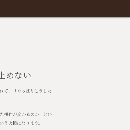
g
Development
Products
Company
Contact
止めない
れて、「やっぱりこうした
た操作が変わるのか」とい
いう火種になります。