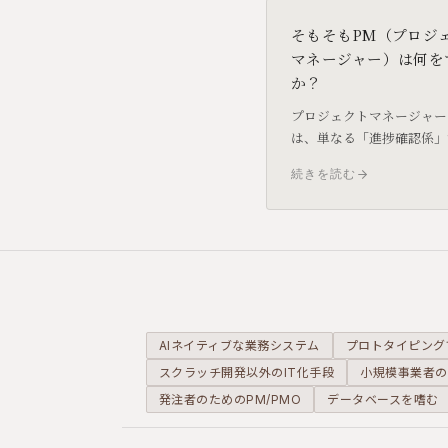
そもそもPM（プロジ
マネージャー）は何を
か？
プロジェクトマネージャー
は、単なる「進捗確認係」
りません。目標達成のため
続きを読む
ースを最適化し、リスクを
し、意思決定を支える「プ
クトの司令塔」です。その
かりやすく解説します。
AIネイティブな業務システム
プロトタイピング
スクラッチ開発以外のIT化手段
小規模事業者の
発注者のためのPM/PMO
データベースを嗜む