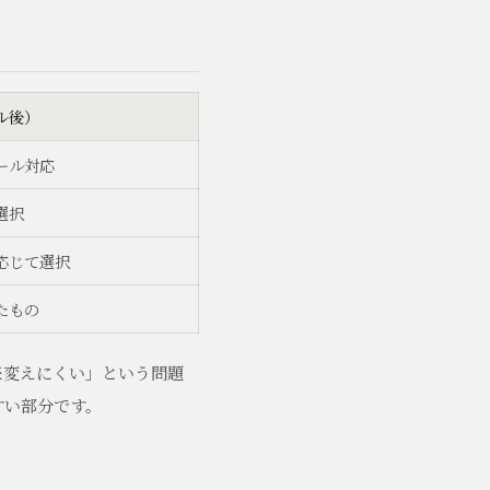
ル後）
ール対応
選択
応じて選択
たもの
来変えにくい」という問題
すい部分です。