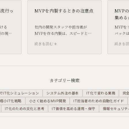
て流行っ
MVPを内製するときの注意点
MVP
集める
ける
社内の開発スタッフや担当者が
MVPを
際の現場
MVPを作る内製は、スピードとコ
バック
、あま
ストの面で魅力的に見えます。しか
誰に・
続きを読む
続きを
態と、
し、規模が大きくなったときに外
を設計す
に整理
注へ引き継ぐことが難しくなるリ
度を左
スクがあります。
カテゴリー検索
でIT化シミュレーション
システム外注の基本
IT化で変わる業務
完
極小IT化戦略
小さく始めるMVP開発
IT担当者のための自動化ガイド
IT化のための文化と思考
IT価値を高める運用・保守
情報セキュリテ