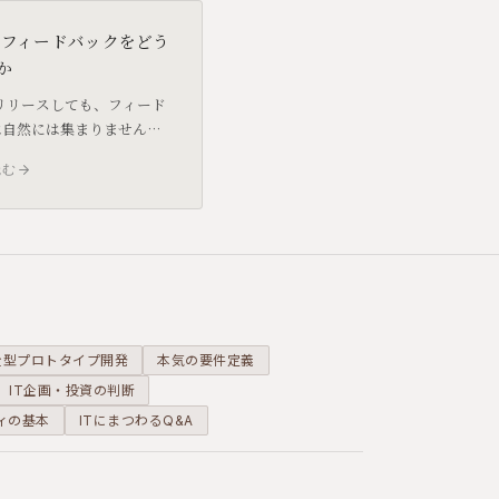
のフィードバックをどう
か
リリースしても、フィード
は自然には集まりません。
いつ・どんな方法で聞くか
読む
ることが、MVPの検証精
右します。
全型プロトタイプ開発
本気の要件定義
IT企画・投資の判断
ィの基本
ITにまつわるQ&A