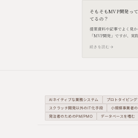
そもそもMVP開発っ
てるの？
提案資料や記事でよく見か
「MVP開発」ですが、実
で使われているかというと
続きを読む
り聞きません。現場での実
なぜ広まりにくいかを正直
します。
AIネイティブな業務システム
プロトタイピング
スクラッチ開発以外のIT化手段
小規模事業者の
発注者のためのPM/PMO
データベースを嗜む