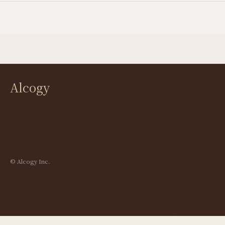
Alcogy
アルコジ株式会社
541-0047
大阪府大阪市中央区淡路町2-1-1 堺筋千島ビル701
TEL: 06-4708-5350
© Alcogy Inc.
SERVICES
ABOUT US
CONTACT
Other
ITアーキテクト
会社情報
お問い合わせ
DXガイド
プロトタイピング
サービス紹介
テックブログ
システム開発
プロダクト一覧
Github