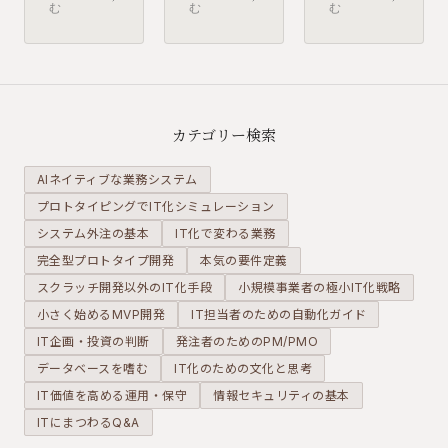
む
む
む
発」です
内製は、ス
りやすい失
が、実際の
ピードとコ
敗がありま
現場で使わ
ストの面で
す。仮説を
れているか
魅力的に見
持たずに作
というと、
えます。し
る・フィー
あまり聞き
かし、規模
ドバックを
カテゴリー検索
ません。現
が大きくな
集めない・
場での実態
ったときに
改善が続か
AIネイティブな業務システム
と、なぜ広
外注へ引き
ない——よ
プロトタイピングでIT化シミュレーション
まりにくい
継ぐことが
くあるパタ
システム外注の基本
かを正直に
IT化で変わる業務
難しくなる
ーンを整理
整理しま
リスクがあ
します。
完全型プロトタイプ開発
本気の要件定義
す。
ります。
スクラッチ開発以外のIT化手段
小規模事業者の極小IT化戦略
小さく始めるMVP開発
IT担当者のための自動化ガイド
IT企画・投資の判断
発注者のためのPM/PMO
データベースを嗜む
IT化のための文化と思考
IT価値を高める運用・保守
情報セキュリティの基本
ITにまつわるQ&A