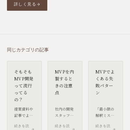
詳しく見る
同じカテゴリの記事
そもそも
MVPを内
MVPでよ
MVP開発
製すると
くある失
って流行
きの注意
敗パター
ってる
点
ン
の？
提案資料や
社内の開発
「最小限の
記事でよく
スタッフや
解釈ミス」
見かける
担当者が
以外にも、
続きを読
続きを読
続きを読
「MVP開
MVPを作る
MVPには陥