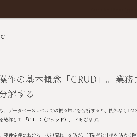
Architect
Prototypin
嗜む
操作の基本概念「CRUD」。業務
分解する
も、データベースレベルでの振る舞いを分析すると、例外なく4つ
らを総称して
「CRUD（クラッド）」
と呼びます。
、要件定義における「抜け漏れ」を防ぎ、開発者と仕様を詰める際