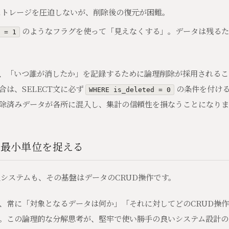
ストレージを圧迫しないが、削除後の復元が困難。
のようなフラグを使って「見えなくする」。データは残るた
 = 1
、「いつ誰が消したか」を記録するために論理削除が採用されるこ
は、SELECT文に必ず
の条件を付ける
WHERE is_deleted = 0
除済みデータが各所に混入し、集計の信頼性を損なうことになりま
の最小単位を捉える
化システムも、その基盤はデータのCRUD操作です。
、常に「対象となるデータは何か」「それに対してどのCRUD操
。この論理的な分解思考が、堅牢で使い勝手の良いシステム設計の