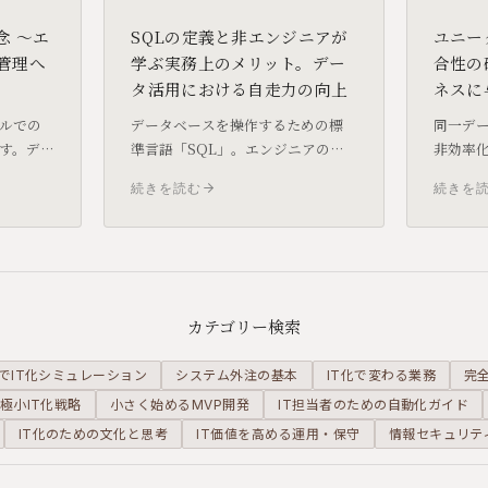
念 〜エ
SQLの定義と非エンジニアが
ユニー
管理へ
学ぶ実務上のメリット。デー
合性の
タ活用における自走力の向上
ネスに
ルでの
データベースを操作するための標
同一デ
す。デー
準言語「SQL」。エンジニアの専
非効率
のメリ
門技能と思われがちですが、非エ
招きま
続きを読む
続きを
実務的
ンジニアがSQLを習得すること
ク制約
で、データ抽出のリードタイムを
的に不
劇的に短縮できます。
解説し
カテゴリー検索
でIT化シミュレーション
システム外注の基本
IT化で変わる業務
完
極小IT化戦略
小さく始めるMVP開発
IT担当者のための自動化ガイド
IT化のための文化と思考
IT価値を高める運用・保守
情報セキュリテ