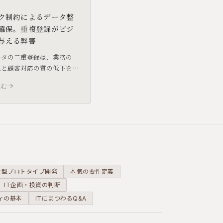
ク制約によるデータ整
確保。重複登録がビジ
与える弊害
ータの二重登録は、業務の
化と顧客対応の質の低下を
す。データベースの「ユニー
読む
」機能を活用し、システム
備をブロックする重要性を
ます。
全型プロトタイプ開発
本気の要件定義
IT企画・投資の判断
ィの基本
ITにまつわるQ&A