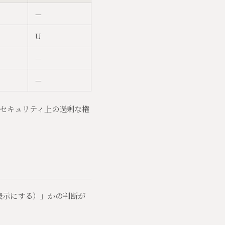
—
U
—
—
セキュリティ上の過剰な権
表示にする）」かの判断が