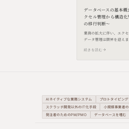
データベースの基本概
クセル管理から構造化
の移行判断〜
業務の拡大に伴い、エクセ
データ管理は限界を迎えま
タベースによる構造化管理
続きを読む
ットと、主要な製品特性を
な視点で解説します。
AIネイティブな業務システム
プロトタイピング
スクラッチ開発以外のIT化手段
小規模事業者の
発注者のためのPM/PMO
データベースを嗜む