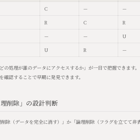
C
—
—
R
C
R
—
—
U
U
R
—
どの処理が誰のデータにアクセスするか」が一目で把握できます。
を確認することで早期に発見できます。
物理削除」の設計判断
「物理削除（データを完全に消す）」か「論理削除（フラグを立てて非