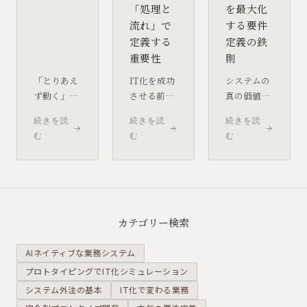
「処理と
を最大化
流れ」で
する要件
定義する
定義の鉄
重要性
則
「とりあえ
IT化を成功
システムの
ず動く」実
させる前提
真の価値
装の積み重
条件は、業
は、入力デ
続きを読
続きを読
続きを読
ねが組織に
務プロセス
ータではな
む
む
む
もたらすコ
の論理的な
く「出力さ
ストを理解
整理にあり
れる情報」
し、負債を
ます。業務
で決まりま
戦略的に管
を「処理
す。分析目
理するため
（タス
的から逆算
の考え方を
ク）」と
して要件を
カテゴリー検索
整理しま
「データの
絞り込むこ
す。
流れ」に分
とで、現場
AIネイティブな業務システム
解して捉え
の負担を最
プロトタイピングでIT化シミュレーション
る思考法を
小化し、実
システム外注の基本
IT化で変わる業務
解説しま
効性の高い
す。
システムを