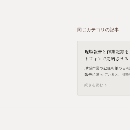
同じカテゴリの記事
現場報告と作業記録を
トフォンで完結させる
現場作業の記録を紙の日報
報告に頼っていると、情報
に届くまでにタイムラグが
続きを読む
す。モバイルで記録・報告
組みに変えることで、現場
側の情報共有がリアルタイ
づきます。