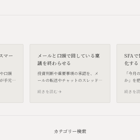
スマー
メールと口頭で回している稟
SFA
議を終わらせる
化する
や口頭
投資判断や重要事項の承認を、メ
「今月
が手元
ールの転送やチャットのスレッド
か」を
生じま
で回していませんか。誰が承認し
に個別確
続きを読む
続きを
できる仕
ていて、誰で止まっているか見え
入を検
と管理
ない状態は、意思決定の遅さと記
CRMと
ムに近
録の欠落を同時に生み出します。
は営業
ールで
カテゴリー検索