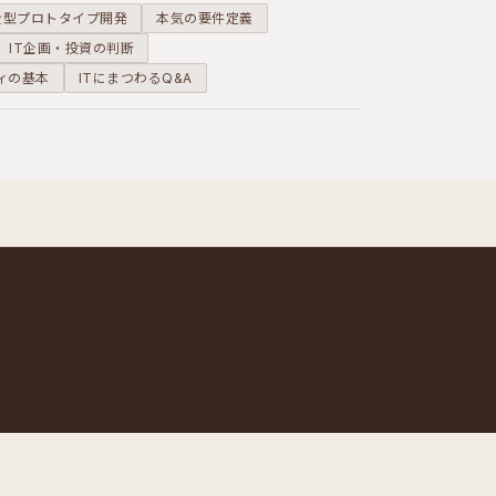
全型プロトタイプ開発
本気の要件定義
IT企画・投資の判断
ィの基本
ITにまつわるQ&A
CONTACT
Other
お問い合わせ
DXガイド
テックブログ
Github