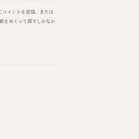
てコメントを返信、または
紙をめくって探すしかなか
。