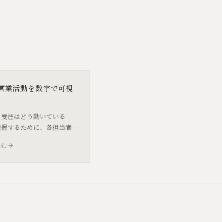
で営業活動を数字で可視
の受注はどう動いている
把握するために、各担当者
認しているなら、SFAの導
読む
討する価値があります。
混同されがちですが、SFA
活動そのものを管理するツ
す。