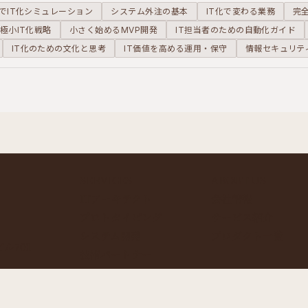
でIT化シミュレーション
システム外注の基本
IT化で変わる業務
完
極小IT化戦略
小さく始めるMVP開発
IT担当者のための自動化ガイド
IT化のための文化と思考
IT価値を高める運用・保守
情報セキュリテ
SERVICES
ABOUT US
ITアーキテクト
会社情報
プロトタイピング
サービス紹介
システム開発
プロダクト一覧
ル701
技術パートナー