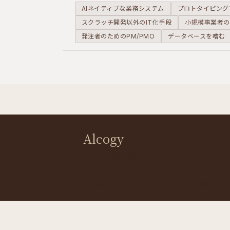
AIネイティブな業務システム
プロトタイピング
スクラッチ開発以外のIT化手段
小規模事業者の
発注者のためのPM/PMO
データベースを嗜む
Alcogy
アルコジ株式会社
541-0047
大阪府大阪市中央区淡路町2-1-1 堺筋千島ビ
TEL: 06-4708-5350
© Alcogy Inc.