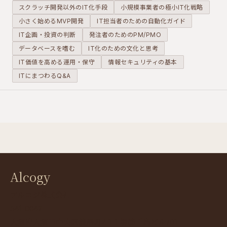
報共有がリ
を同時に生
活動そのも
スクラッチ開発以外のIT化手段
小規模事業者の極小IT化戦略
アルタイム
み出しま
のを管理す
小さく始めるMVP開発
IT担当者のための自動化ガイド
に近づきま
す。
るツールで
IT企画・投資の判断
発注者のためのPM/PMO
す。
す。
データベースを嗜む
IT化のための文化と思考
IT価値を高める運用・保守
情報セキュリティの基本
ITにまつわるQ&A
Alcogy
アルコジ株式会社
541-0047
大阪府大阪市中央区淡路町2-1-1 堺筋千島ビル701