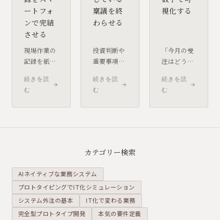
ートフォ
稟議を終
視化する
ンで完結
わらせる
させる
現場作業の
投資判断や
「今月の受
記録を紙の
重要事項の
注はどう動
日報や口頭
承認を、メ
いている
続きを読
続きを読
続きを読
報告に頼っ
ールの転送
か」を把握
む
む
む
ていると、
やチャット
するため
情報が手元
のスレッド
に、各担当
に届くまで
で回してい
者に個別確
にタイムラ
ませんか。
認している
グが生じま
誰が承認し
なら、SFA
す。モバイ
ていて、誰
の導入を検
カテゴリー検索
ルで記録・
で止まって
討する価値
報告できる
いるか見え
がありま
AIネイティブな業務システム
仕組みに変
ない状態
す。CRMと
プロトタイピングでIT化シミュレーション
えること
は、意思決
混同されが
システム外注の基本
で、現場と
IT化で変わる業務
定の遅さと
ちですが、
管理側の情
記録の欠落
SFAは営業
完全型プロトタイプ開発
本気の要件定義