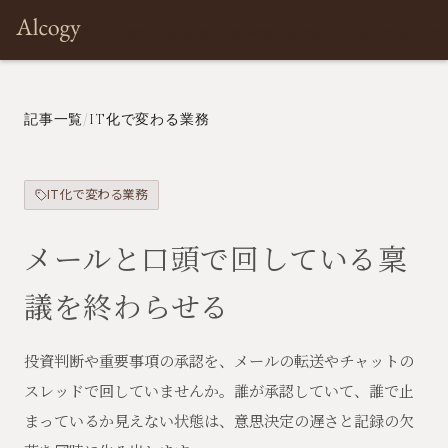
Architect
Prototyping
Development
Products
Com
記事一覧
/
IT化で変わる業務
IT化で変わる業務
メールと口頭で回している稟
議を終わらせる
投資判断や重要事項の承認を、メールの転送やチャットの
スレッドで回していませんか。誰が承認していて、誰で止
まっているか見えない状態は、意思決定の遅さと記録の欠