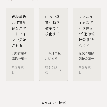
現場報告
SFAで営
リアルタ
と作業記
業活動を
イムなデ
録をスマ
数字で可
ータ共有
ートフォ
視化する
で"進捗報
ンで完結
告会議"を
させる
なくす
現場作業の
「今月の受
週次の進捗
記録を紙の
注はどう動
報告会議
日報や口頭
いている
は、現場に
続きを読
続きを読
続きを読
報告に頼っ
か」を把握
とって準
む
む
む
ていると、
するため
備・出席・
情報が手元
に、各担当
後処理を含
に届くまで
者に個別確
めると週に
にタイムラ
認している
5時間前後
グが生じま
なら、SFA
を消費する
す。モバイ
の導入を検
イベントで
カテゴリー検索
ルで記録・
討する価値
す。その会