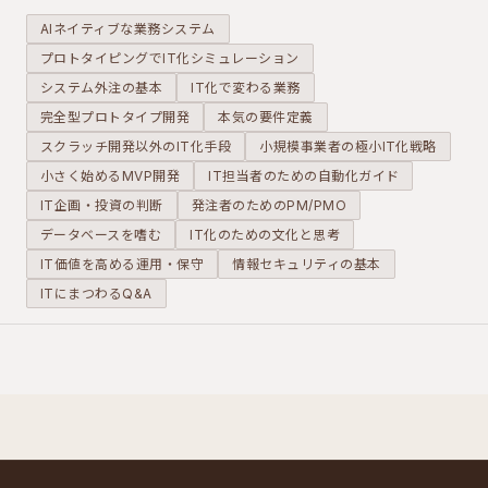
報告できる
がありま
議で本当に
AIネイティブな業務システム
仕組みに変
す。CRMと
得ているも
プロトタイピングでIT化シミュレーション
えること
混同されが
のは何か、
システム外注の基本
で、現場と
IT化で変わる業務
ちですが、
コストと代
管理側の情
SFAは営業
替手段を整
完全型プロトタイプ開発
本気の要件定義
報共有がリ
活動そのも
理します。
スクラッチ開発以外のIT化手段
小規模事業者の極小IT化戦略
アルタイム
のを管理す
小さく始めるMVP開発
IT担当者のための自動化ガイド
に近づきま
るツールで
IT企画・投資の判断
発注者のためのPM/PMO
す。
す。
データベースを嗜む
IT化のための文化と思考
IT価値を高める運用・保守
情報セキュリティの基本
ITにまつわるQ&A