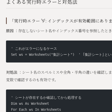
よくある実行時エラーと対処法
「実行時エラー '9': インデックスが有効範囲にあり
原因
：存在しないシート名やインデックス番号を参照したとき
' これがエラーになるケース
Set ws = Worksheets("集計シート")  ' 「集計シート
対処法
：シート名のスペルミスや全角・半角の違いを確認しま
変数で確認するのも有効です。
' シートが存在するか確認してから処理する
Dim ws As Worksheet
For Each ws In Worksheets