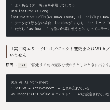
' よくあるミス：0行目を参照してしまう
Dim lastRow As Long
lastRow = ws.Cells(ws.Rows.Count, 1).End(xlUp).Row
' データが1行もない場合、lastRowが1になり、For i = 2
' ただし lastRow - 1 を別の計算に使うと0になってエラ
「実行時エラー '91': オブジェクト変数またはWit
いません」
原因
：
で設定する前の変数を使おうとしたときに出ます
Set
Dim ws As Worksheet
' Set ws = ActiveSheet  ← これを忘れている
ws.Range("A1").Value = "テスト"  ' wsが設定され