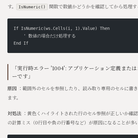
す。
関数で数値かどうかを確認してから処理す
IsNumeric()
If IsNumeric(ws.Cells(i, 1).Value) Then
    ' 数値の場合だけ処理する
End If
「実行時エラー '1004': アプリケーション定義ま
ーです」
原因
：範囲外のセルを参照したり、読み取り専用のセルに書き
ます。
対処法
：黄色くハイライトされた行のセル参照が正しいか確認
の計算ミス（0行目や負の行番号など）が原因になることが多