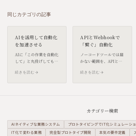
同じカテゴリの記事
AIを活用して自動化
APIとWebhookで
を加速させる
「繋ぐ」自動化
AIに「この作業を自動化
ノーコードツールでは届
して」と丸投げしても、
かない範囲を、APIと
正しい自動化は出てきま
Webhookの仕組みで突
続きを読む
続きを読む
せん。AIを自動化のパー
破する考え方を整理しま
トナーとして活かすに
す。フォーム送信から
は、ソースコード生成と
Slack通知・スプレッド
コードレビューという具
シート記録まで、連携の
体的な使い方が鍵になり
基本構造を解説します。
ます。
カテゴリー検索
AIネイティブな業務システム
プロトタイピングでIT化シミュレーシ
IT化で変わる業務
完全型プロトタイプ開発
本気の要件定義