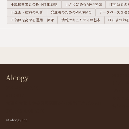
小規模事業者の極小IT化戦略
小さく始めるMVP開発
IT担当者
IT企画・投資の判断
発注者のためのPM/PMO
データベースを嗜
IT価値を高める運用・保守
情報セキュリティの基本
ITにまつわる
SERVIC
Alcogy
ITアー
アルコジ株式会社
プロト
541-0047
システ
大阪府大阪市中央区淡路町2-1-1 堺筋千島ビル701
技術パ
TEL: 06-4708-5350
© Alcogy Inc.
CONTACT