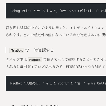
Debug.Print "i=" & i & ", 値=" & ws.Cells(i, 1).Va
繰り返し処理の中でこのように書くと、イミディエイトウィン
されます。どこで想定外の値になっているかを特定するのに便
で一時確認する
MsgBox
デバッグ中は
で値を表示して確認することもできま
MsgBox
入れると毎回ダイアログが出るので、確認が終わったら削除す
MsgBox "現在の行: " & i & vbCrLf & "値: " & ws.Cells