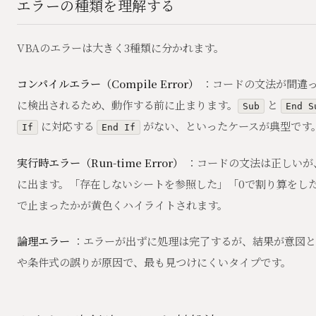
エラーの種類を理解する
VBAのエラーは大きく3種類に分かれます。
コンパイルエラー（Compile Error）
：コードの文法が間違
に検出されるため、動作する前に止まります。
と
Sub
End S
に対応する
がない、といったケースが典型です
If
End If
実行時エラー（Run-time Error）
：コードの文法は正しいが
に出ます。「存在しないシートを参照した」「0で割り算をし
で止まったかが黄色くハイライトされます。
論理エラー
：エラーが出ずに処理は完了するが、結果が意図と
や条件式の誤りが原因で、最も見つけにくいタイプです。