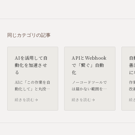
同じカテゴリの記事
AIを活用して自
APIとWebhook
自
動化を加速させ
で「繋ぐ」自動
善
る
化
に
AIに「この作業を自
ノーコードツールで
作
動化して」と丸投げ
は届かない範囲を、
改
しても、正しい自動
APIとWebhookの
多
続きを読む
続きを読む
続
化は出てきません。
仕組みで突破する考
て
AIを自動化のパート
え方を整理します。
「
ナーとして活かすに
フォーム送信から
や
は、ソースコード生
Slack通知・スプレ
で
成とコードレビュー
ッドシート記録ま
根