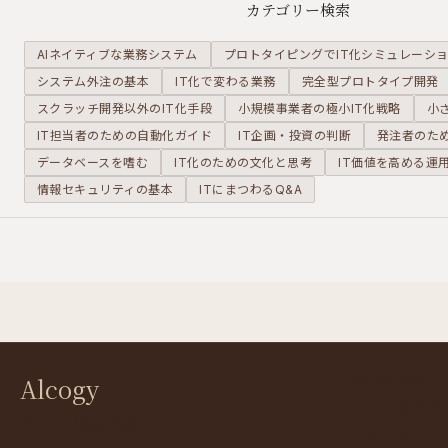
という具体的な使い
で、連携の基本構造
な
カテゴリー検索
方が鍵になります。
を解説します。
あ
の
AIネイティブな業務システム
プロトタイピングでIT化シミュレーシ
織
システム外注の基本
IT化で変わる業務
完全型プロトタイプ開発
継
スクラッチ開発以外のIT化手段
小規模事業者の極小IT化戦略
小
り
IT担当者のための自動化ガイド
IT企画・投資の判断
発注者のため
データベースを嗜む
IT化のための文化と思考
IT価値を高める運
情報セキュリティの基本
ITにまつわるQ&A
SERVICES
Alcogy
ITアーキテク
アルコジ株式会社
プロトタイピ