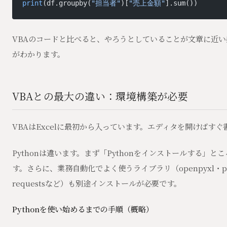
print
(df.groupby(
"担当者"
)[
"売上金額"
].sum())
VBAのコードと比べると、やろうとしていることが文章に近
がわかります。
VBAとの最大の違い：環境構築が必要
VBAはExcelに最初から入っています。エディタを開けばすぐ
Pythonは違います。まず「Pythonをインストールする」と
す。さらに、業務自動化でよく使うライブラリ（openpyxl・pa
requestsなど）も別途インストールが必要です。
Pythonを使い始めるまでの手順（概略）