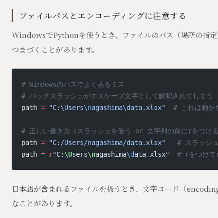
ファイルパスとエンコーディングに注意する
WindowsでPythonを使うとき、ファイルのパス（場所の指
つまづくことがあります。
# Windowsのパスでよくあるミス
# バックスラッシュがエスケープ文字として解釈されてしまう
path 
=
 "C:\Users
\n
agashima\data.xlsx"
  # これは動
# 正しい書き方（スラッシュを使う or 文字列の前にrをつけ
path 
=
 "C:/Users/nagashima/data.xlsx"
   # スラッシ
path 
=
 r
"
C:
\U
sers
\n
agashima
\d
ata
.
xlsx
"
  # rをつけ
日本語が含まれるファイルを扱うとき、文字コード（encodi
なことがあります。