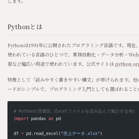
します。
Pythonとは
Pythonは1991年に公開されたプログラミング言語です。現
使われている言語のひとつで、業務自動化・データ分析・Web開
習など幅広い用途で使われています。公式サイトは
python.or
特徴として「読みやすく書きやすい構文」が挙げられます。他
ードがシンプルで、プログラミング入門としても選ばれること
# Pythonの雰囲気（Excelファイルを読み込んで集計する例）
import
 pandas 
as
 pd
df 
=
 pd.read_excel(
"売上データ.xlsx"
)