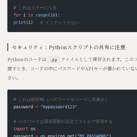
# これはエラーになる
for
 i 
in
 range
(
10
):
print
(i)   
# インデントがない
セキュリティ：Pythonスクリプトの共有に注意
Pythonのコードは
ファイルとして保存されます。この
.py
渡すとき、コードの中にパスワードやAPIキーが書かれていな
さい。
# これは絶対NG（パスワードをコードに直書き）
password 
=
 "mypassword123"
# パスワードは環境変数や設定ファイルで管理する
import
 os
password 
=
 os.environ.get(
"MY_PASSWORD"
)