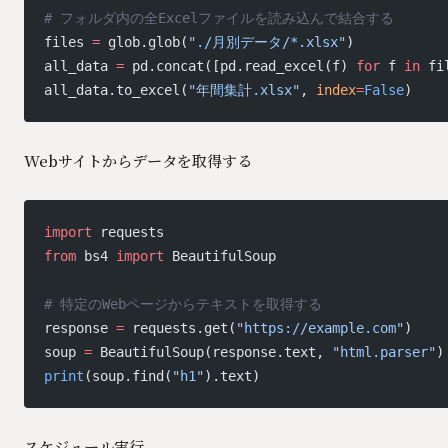
# フォルダ内の全Excelファイルを読み込んで結合する
files 
=
 glob.glob(
"./月別データ/*.xlsx"
)
all_data 
=
 pd.concat([pd.read_excel(f) 
for
 f 
in
 fi
all_data.to_excel(
"年間集計.xlsx"
, 
index
=
False
)
Webサイトからデータを取得する
import
 requests
from
 bs4 
import
 BeautifulSoup
# 特定のWebページからテキストを取得する
response 
=
 requests.get(
"https://example.com"
)
soup 
=
 BeautifulSoup(response.text, 
"html.parser"
)
print
(soup.find(
"h1"
).text)
スケジュール実行