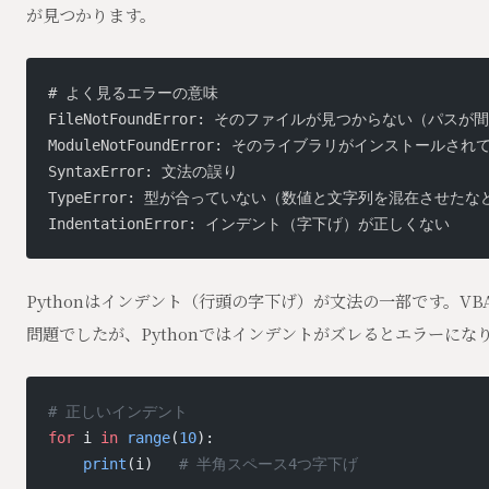
が見つかります。
# よく見るエラーの意味
FileNotFoundError: そのファイルが見つからない（パス
ModuleNotFoundError: そのライブラリがインストールさ
SyntaxError: 文法の誤り
TypeError: 型が合っていない（数値と文字列を混在させたな
IndentationError: インデント（字下げ）が正しくない
Pythonはインデント（行頭の字下げ）が文法の一部です。V
問題でしたが、Pythonではインデントがズレるとエラーにな
# 正しいインデント
for
 i 
in
 range
(
10
):
    print
(i)   
# 半角スペース4つ字下げ