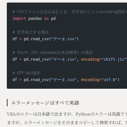
# CSVファイルを読み込むとき、文字化けしたらencoding指
import
 pandas 
as
 pd
# 文字化けする場合
df 
=
 pd.read_csv(
"データ.csv"
)
# Shift-JIS（Windows日本語標準）の場合
df 
=
 pd.read_csv(
"データ.csv"
, 
encoding
=
"shift-jis"
# UTF-8の場合
df 
=
 pd.read_csv(
"データ.csv"
, 
encoding
=
"utf-8"
)
エラーメッセージはすべて英語
VBAのエラーは日本語で出ますが、Pythonのエラーは英語
ますが、エラーメッセージをそのままコピーして検索すれば、