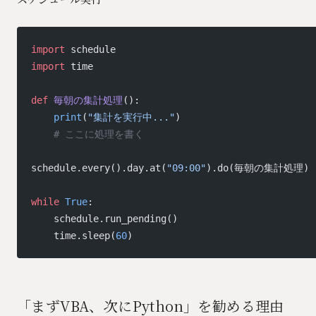
import
 schedule
import
 time
def
 毎朝の集計処理
():
    print
(
"集計を実行中..."
)
    # ここに処理を書く
schedule.every().day.at(
"09:00"
).do(毎朝の集計処理)
while
 True
:
    schedule.run_pending()
    time.sleep(
60
)
「まずVBA、次にPython」を勧める理由