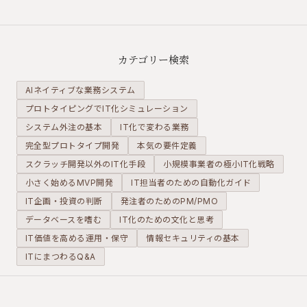
を迎えま
の専門技能
造を視覚的に
す。デー
と思われが
表した設計図
タベース
ちですが、
です。要件定
による構
非エンジニ
義やDB設計
カテゴリー検索
造化管理
アがSQLを
レビューの場
のメリッ
習得するこ
で開発者と議
AIネイティブな業務システム
トと、主
とで、デー
論するため
プロトタイピングでIT化シミュレーション
要な製品
タ抽出のリ
に、発注側が
システム外注の基本
特性を実
IT化で変わる業務
ードタイム
理解しておく
務的な視
を劇的に短
べき読み方と
完全型プロトタイプ開発
本気の要件定義
点で解説
縮できま
確認ポイント
スクラッチ開発以外のIT化手段
小規模事業者の極小IT化戦略
します。
す。
を解説しま
小さく始めるMVP開発
IT担当者のための自動化ガイド
す。
IT企画・投資の判断
発注者のためのPM/PMO
データベースを嗜む
IT化のための文化と思考
IT価値を高める運用・保守
情報セキュリティの基本
ITにまつわるQ&A