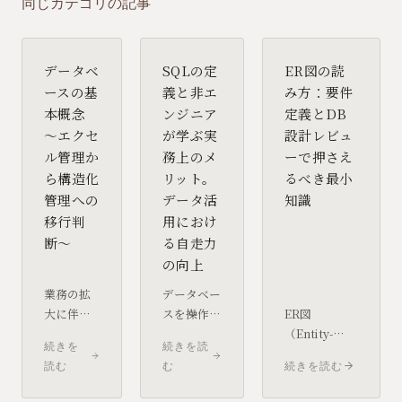
同じカテゴリの記事
データベ
SQLの定
ER図の読
ースの基
義と非エ
み方：要件
本概念
ンジニア
定義とDB
〜エクセ
が学ぶ実
設計レビュ
ル管理か
務上のメ
ーで押さえ
ら構造化
リット。
るべき最小
管理への
データ活
知識
移行判
用におけ
断〜
る自走力
の向上
業務の拡
データベー
大に伴
スを操作す
ER図
い、エク
るための標
（Entity-
続きを
続きを読
セルでの
準言語
Relationship
読む
む
続きを読む
データ管
「SQL」。
図）は、デー
理は限界
エンジニア
タベースの構