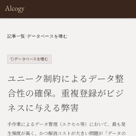
Architect
Prototyping
Development
Products
Com
記事一覧
/
データベースを嗜む
データベースを嗜む
ユニーク制約によるデータ整
合性の確保。重複登録がビジ
ネスに与える弊害
手作業によるデータ管理（エクセル等）において、最も発
生頻度が高く、かつ解消コストが大きい問題が「データの