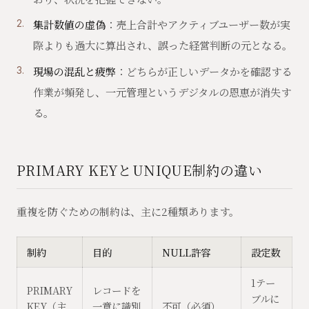
集計数値の虚偽
：売上合計やアクティブユーザー数が実
際よりも過大に算出され、誤った経営判断の元となる。
現場の混乱と疲弊
：どちらが正しいデータかを確認する
作業が頻発し、一元管理というデジタルの恩恵が消失す
る。
PRIMARY KEYとUNIQUE制約の違い
重複を防ぐための制約は、主に2種類あります。
制約
目的
NULL許容
設定数
1テー
PRIMARY
レコードを
ブルに
KEY（主
一意に識別
不可（必須）